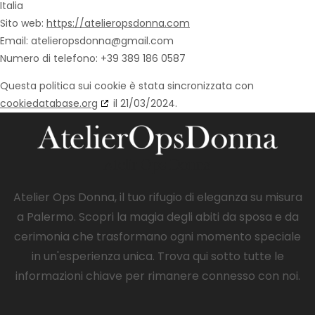
Italia
Sito web:
https://atelieropsdonna.com
Email:
atelieropsdonna@
gmail.com
Numero di telefono: +39 389 186 0587
Questa politica sui cookie è stata sincronizzata con
cookiedatabase.org
il 21/03/2024.
Atelir Ops Donna
Atelier Ops Donna, il tuo rifugio di eleganza su misura
a Palermo. Scopri la magia degli abiti da sposa e da
cerimonia che trasformano ogni momento speciale
in un'esperienza unica. Trova qui sotto tutte le
informazioni chiave per rimanere connesso con noi.