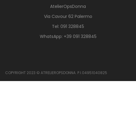
AtelierOpsDonna
Via Cavour 62 Palermo
Tel: 091 328845
WhatsApp: +39 091 328845
COPYRIGHT 2023 © ATRELIEROPSDONNA. P.I.04951040825