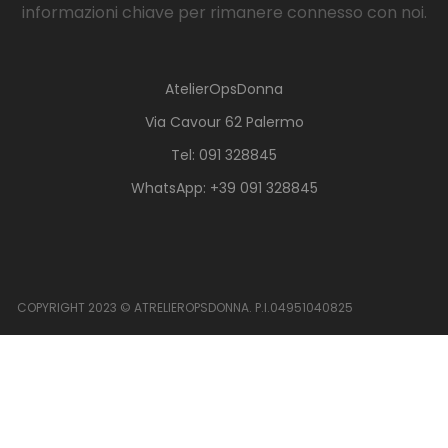
informazioni chiave per rimanere connesso con noi.
AtelierOpsDonna
Via Cavour 62 Palermo
Tel: 091 328845
WhatsApp: +39 091 328845
COPYRIGHT 2023 © ATRELIEROPSDONNA. P.I.04951040825